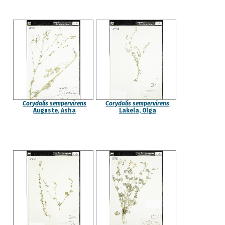
Corydalis sempervirens
Corydalis sempervirens
Auguste, Asha
Lakela, Olga