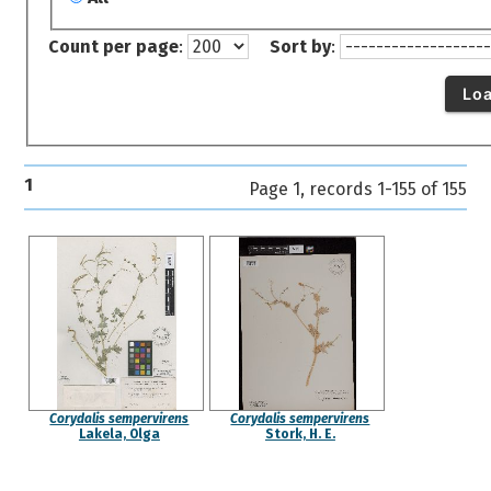
Count per page
:
Sort by
:
Lo
1
Page 1, records 1-155 of 155
Corydalis sempervirens
Corydalis sempervirens
Lakela, Olga
Stork, H. E.