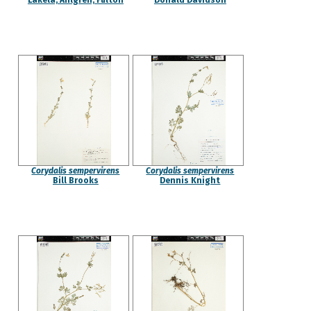
Lakela, Ahlgren, Fulton
Donald Davidson
Corydalis sempervirens
Corydalis sempervirens
Bill Brooks
Dennis Knight