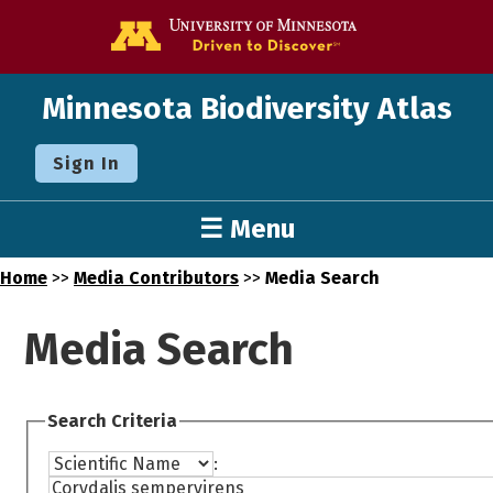
Go to the U o
Minnesota Biodiversity Atlas
Sign In
☰ Menu
Home
>>
Media Contributors
>>
Media Search
Media Search
Search Criteria
: